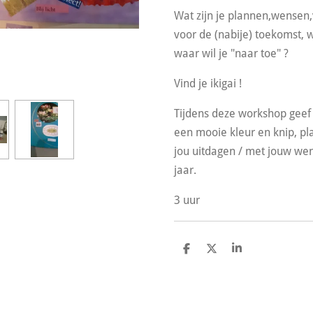
Wat zijn je plannen,wensen
voor de (nabije) toekomst, w
waar wil je "naar toe" ?
Vind je ikigai !
Tijdens deze workshop geef 
een mooie kleur en knip, plak
jou uitdagen / met jouw w
jaar.
3 uur
D
D
S
e
e
h
l
e
a
e
l
r
n
e