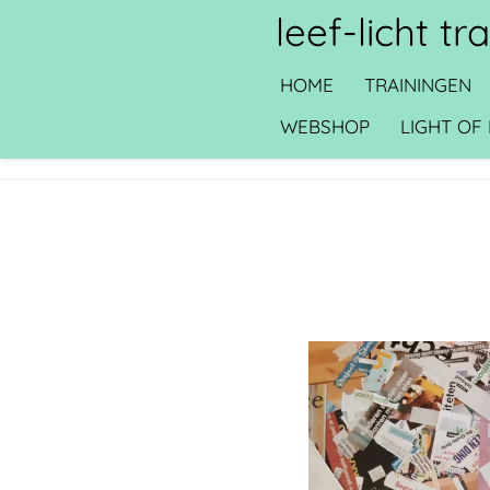
leef-licht t
Ga
direct
HOME
TRAININGEN
naar
de
WEBSHOP
LIGHT OF 
hoofdinhoud