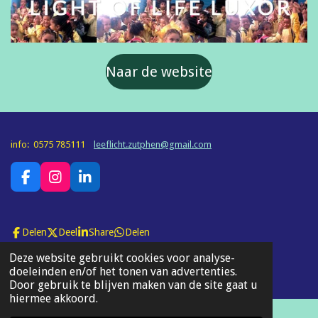
Naar de website
info: 0575 785111
leeflicht.zutphen@gmail.com
F
I
L
a
n
i
c
s
n
e
t
k
Delen
Deel
Share
Delen
b
a
e
o
g
d
© 2022 - 2026 leef-licht.nl
Deze website gebruikt cookies voor analyse-
o
r
I
Powered by
JouwWeb
doeleinden en/of het tonen van advertenties.
k
a
n
Door gebruik te blijven maken van de site gaat u
m
hiermee akkoord.